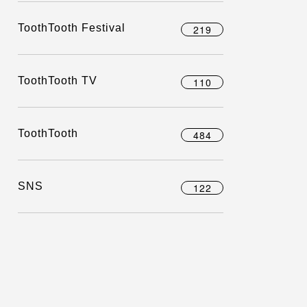
ToothTooth Festival
219
ToothTooth TV
110
ToothTooth
484
SNS
122