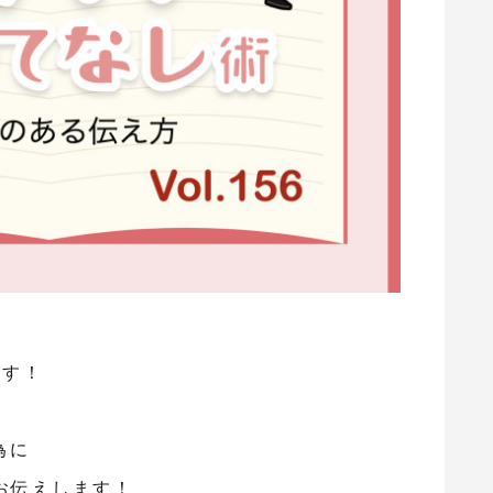
です！
為に
お伝えします！