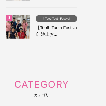
# ToothTooth Festival
【Tooth Tooth Festiva
l】池上お...
CATEGORY
カテゴリ