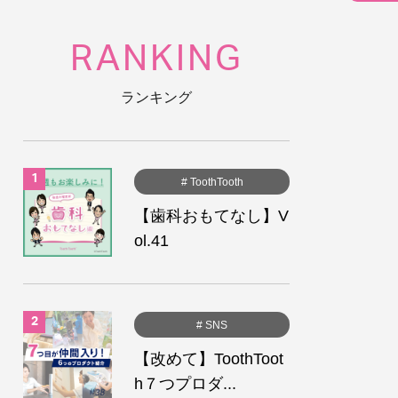
RANKING
ランキング
# ToothTooth
【歯科おもてなし】V
ol.41
# SNS
【改めて】ToothToot
h７つプロダ...