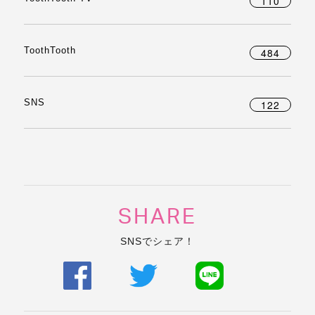
110
ToothTooth
484
SNS
122
SHARE
SNSでシェア！