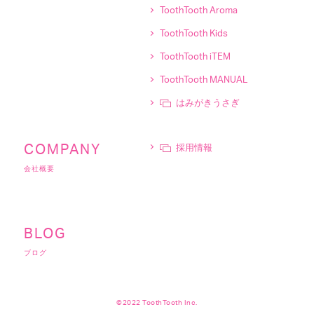
ToothTooth Aroma
ToothTooth Kids
ToothTooth iTEM
ToothTooth MANUAL
はみがきうさぎ
採用情報
COMPANY
会社概要
BLOG
ブログ
©2022 ToothTooth Inc.