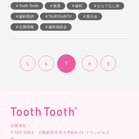
＃Tooth Tooth
＃接遇
＃歯科
＃おもてなし術
＃歯科医師
＃ToothToothTV
＃展示会
＃出展情報
＃歯科相談会
7
5
6
8
9
大阪本社：
〒567-0883 大阪府茨木市大手町9-21 マリンビル３