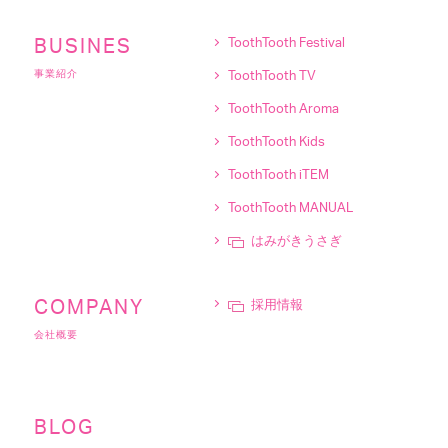
BUSINES
ToothTooth Festival
事業紹介
ToothTooth TV
ToothTooth Aroma
ToothTooth Kids
ToothTooth iTEM
ToothTooth MANUAL
はみがきうさぎ
採用情報
COMPANY
会社概要
BLOG