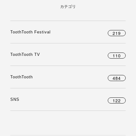
カテゴリ
ToothTooth Festival
219
ToothTooth TV
110
ToothTooth
484
SNS
122