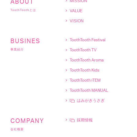
MISSION
ABOUT
ToothToothとは
VALUE
VISION
BUSINES
ToothTooth Festival
事業紹介
ToothTooth TV
ToothTooth Aroma
ToothTooth Kids
ToothTooth iTEM
ToothTooth MANUAL
はみがきうさぎ
採用情報
COMPANY
会社概要