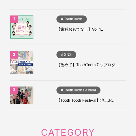
# ToothTooth
【歯科おもてなし】Vol.41
# SNS
【改めて】ToothTooth７つプロダ...
# ToothTooth Festival
【Tooth Tooth Festival】池上お...
CATEGORY