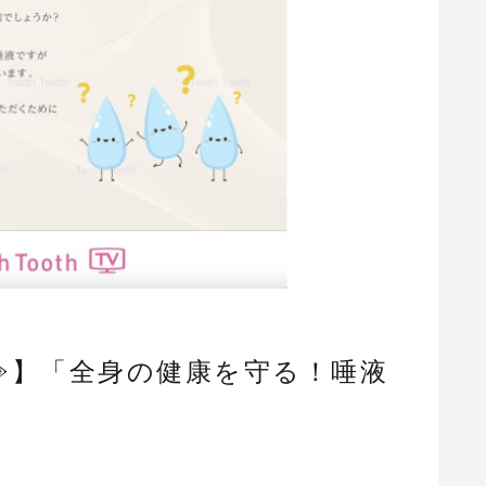
️】「全身の健康を守る！唾液
」