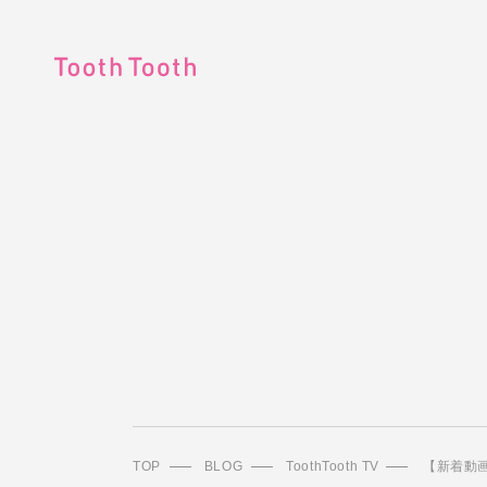
TOP
BLOG
ToothTooth TV
【新着動