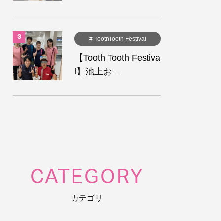
# ToothTooth Festival
【Tooth Tooth Festiva
l】池上お...
CATEGORY
カテゴリ