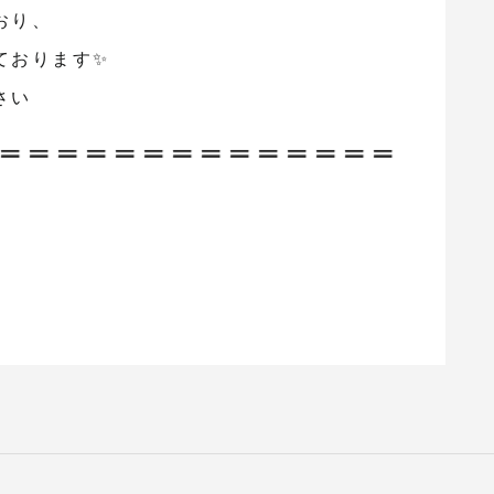
おり、
ております✨
さい