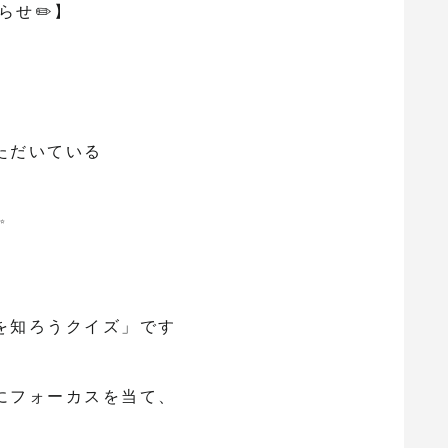
知らせ✏️】
ただいている
✨
を知ろうクイズ」です
にフォーカスを当て、