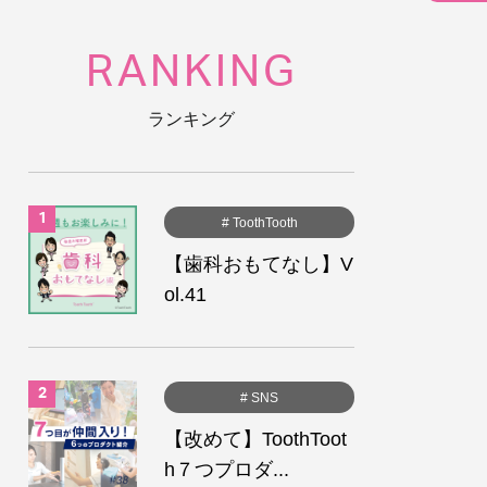
RANKING
ランキング
# ToothTooth
【歯科おもてなし】V
ol.41
# SNS
【改めて】ToothToot
h７つプロダ...