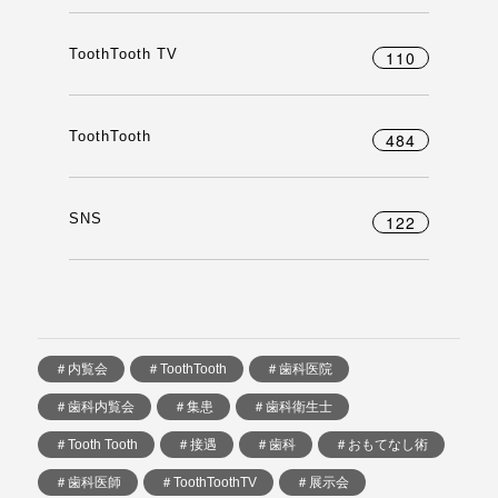
ToothTooth TV
110
ToothTooth
484
SNS
122
＃内覧会
＃ToothTooth
＃歯科医院
＃歯科内覧会
＃集患
＃歯科衛生士
＃Tooth Tooth
＃接遇
＃歯科
＃おもてなし術
＃歯科医師
＃ToothToothTV
＃展示会