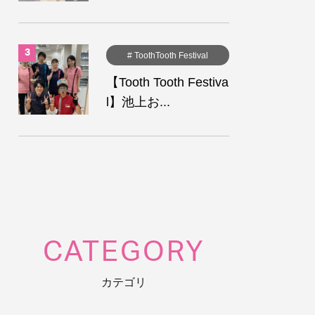
# ToothTooth Festival
【Tooth Tooth Festiva
l】池上お...
CATEGORY
カテゴリ