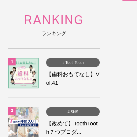
RANKING
ランキング
# ToothTooth
【歯科おもてなし】V
ol.41
# SNS
【改めて】ToothToot
h７つプロダ...