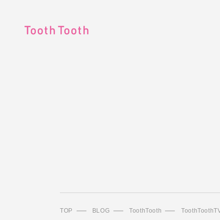
TOP
BLOG
ToothTooth
ToothToo