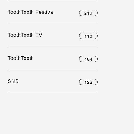
ToothTooth Festival
219
ToothTooth TV
110
ToothTooth
484
SNS
122