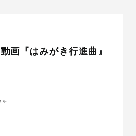
V 新着動画『はみがき行進曲』
！✨