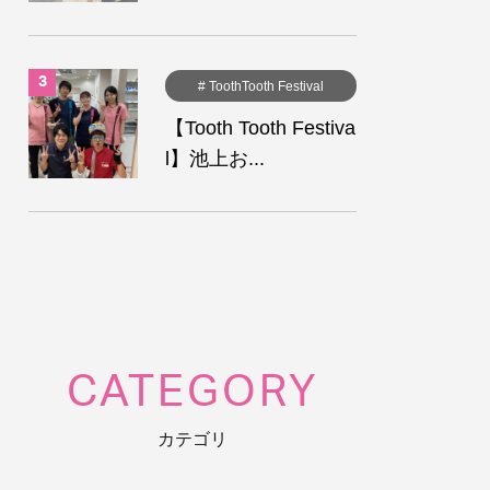
# ToothTooth Festival
【Tooth Tooth Festiva
l】池上お...
CATEGORY
カテゴリ