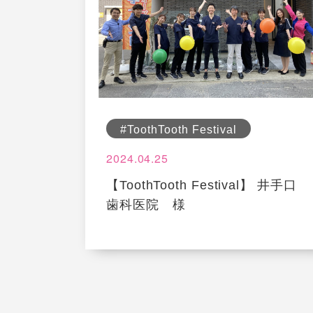
#ToothTooth Festival
2024.04.25
【ToothTooth Festival】 井手口
歯科医院 様