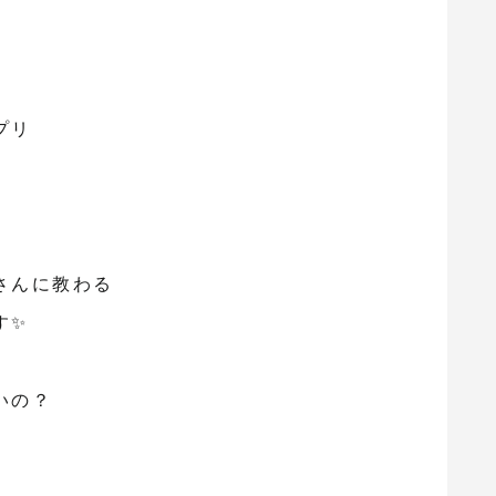
プリ
さんに教わる
す✨
いの？