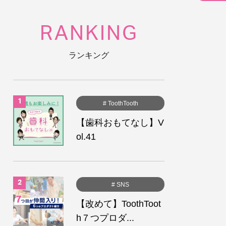
RANKING
ランキング
# ToothTooth
【歯科おもてなし】V
ol.41
# SNS
【改めて】ToothToot
h７つプロダ...