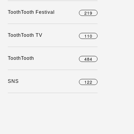
ToothTooth Festival
219
ToothTooth TV
110
ToothTooth
484
SNS
122