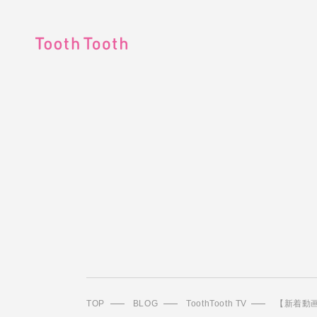
TOP
BLOG
ToothTooth TV
【新着動