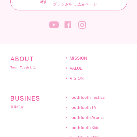
プランお申し込みページ
MISSION
ABOUT
ToothToothとは
VALUE
VISION
BUSINES
ToothTooth Festival
事業紹介
ToothTooth TV
ToothTooth Aroma
ToothTooth Kids