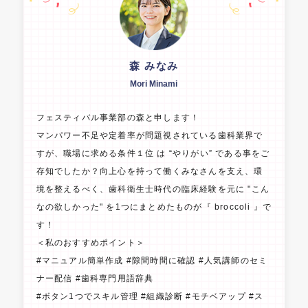
森 みなみ
Mori Minami
フェスティバル事業部の森と申します！
マンパワー不足や定着率が問題視されている歯科業界で
すが、職場に求める条件１位 は “やりがい” である事をご
存知でしたか？向上心を持って働くみなさんを支え、環
境を整えるべく、歯科衛生士時代の臨床経験を元に "こん
なの欲しかった" を1つにまとめたものが『 broccoli 』で
す！
＜私のおすすめポイント＞
#マニュアル簡単作成 #隙間時間に確認 #人気講師のセミ
ナー配信 #歯科専門用語辞典
#ボタン1つでスキル管理 #組織診断 #モチベアップ #ス