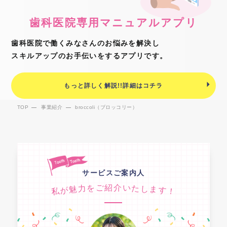
歯科医院専用
マニュアルアプリ
歯科医院で働くみなさんのお悩みを解決し
スキルアップのお手伝いをするアプリです。
もっと詳しく解説!!詳細はコチラ
TOP
事業紹介
broccoli（ブロッコリー）
サービスご案内人
ご
い
紹
介
を
た
力
し
魅
ま
が
す
私
！